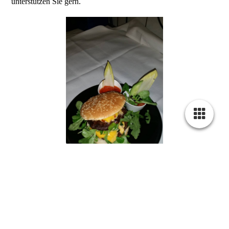
unterstützen Sie gern.
Cookie-Einstellungen
Diese Webseite verwendet Cookies, um Besuchern ein optimales
Nutzererlebnis zu bieten. Bestimmte Inhalte von Drittanbietern werden
nur angezeigt, wenn die entsprechende Option aktiviert ist. Die
Datenverarbeitung kann dann auch in einem Drittland erfolgen.
Weitere Informationen hierzu in der Datenschutzerklärung.
bei uns erleben Sie Thüringer Küche mal anders, wie wärs
Technisch notwendige
mitHirschmedaillons , oder Flammkuchen au four? natürlich
Diese Cookies sind zum Betrieb der Webseite notwendig, z.B. zum